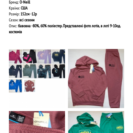
Бренд:
O-Neill
Країна:
США
Розмір:
152см -12р
Сезон:
всі сезони
Опис:
бавовна -80%, 60% поліестер. Представлені фото лотів, в лоті 9-10од.
костюмів