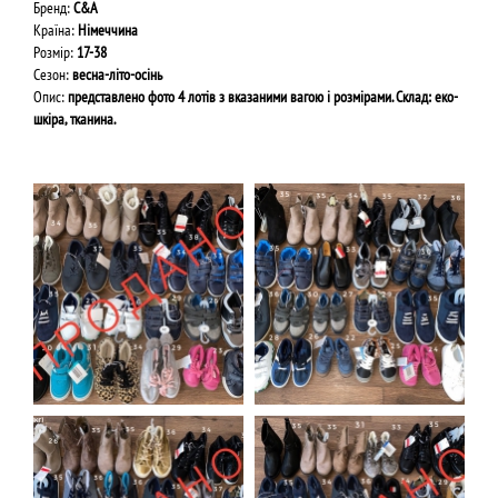
Бренд:
С&A
Країна:
Німеччина
Розмір:
17-38
Сезон:
весна-літо-осінь
Опис:
представлено фото 4 лотів з вказаними вагою і розмірами. Склад: еко-
шкіра, тканина.